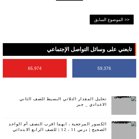
<< الموضوع السابق
تابعني على وسائل التواصل الإجتماعي
65,974
59,376
تحليل المقدار الثلاثي البسيط للصف الثاني
الاعدادي _ جبر
الكسور المرجعية ، ايهما اقرب النصف أم الواحد
الصحيح | درس 11 ، 12 | للصف الرابع الابتدائي