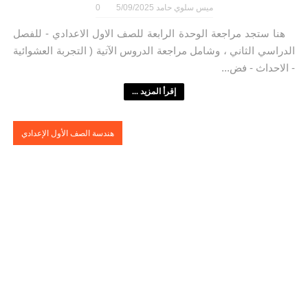
ميس سلوي حامد
5/09/2025
0
هنا ستجد مراجعة الوحدة الرابعة للصف الاول الاعدادي - للفصل
الدراسي الثاني ، وشامل مراجعة الدروس الآتية ( التجربة العشوائية
- الاحداث - فض...
إقرأ المزيد ...
هندسة الصف الأول الإعدادي