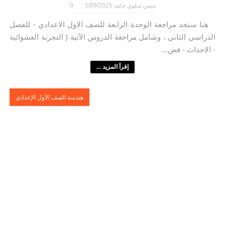
ميس سلوي حامد
5/09/2025
0
هنا ستجد مراجعة الوحدة الرابعة للصف الاول الاعدادي - للفصل
الدراسي الثاني ، وشامل مراجعة الدروس الآتية ( التجربة العشوائية
- الاحداث - فض...
إقرأ المزيد ...
هندسة الصف الأول الإعدادي