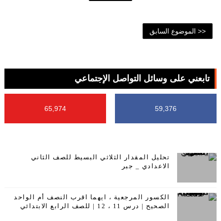
<< الموضوع السابق
تابعني على وسائل التواصل الإجتماعي
65,974
59,376
تحليل المقدار الثلاثي البسيط للصف الثاني
الاعدادي _ جبر
الكسور المرجعية ، ايهما اقرب النصف أم الواحد
الصحيح | درس 11 ، 12 | للصف الرابع الابتدائي