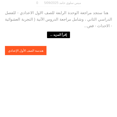
ميس سلوي حامد
5/09/2025
0
هنا ستجد مراجعة الوحدة الرابعة للصف الاول الاعدادي - للفصل
الدراسي الثاني ، وشامل مراجعة الدروس الآتية ( التجربة العشوائية
- الاحداث - فض...
إقرأ المزيد ...
هندسة الصف الأول الإعدادي