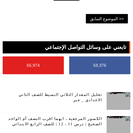
<< الموضوع السابق
تابعني على وسائل التواصل الإجتماعي
65,974
59,376
تحليل المقدار الثلاثي البسيط للصف الثاني
الاعدادي _ جبر
الكسور المرجعية ، ايهما اقرب النصف أم الواحد
الصحيح | درس 11 ، 12 | للصف الرابع الابتدائي