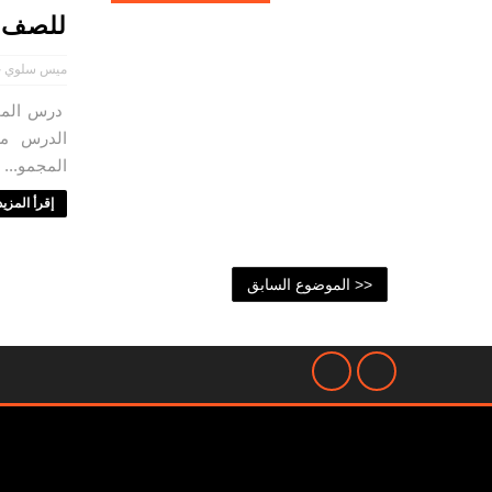
للصف ا
ميس سلوي ح
درس المجم
الدرس مع
المجمو...
إقرأ المزيد 
<< الموضوع السابق