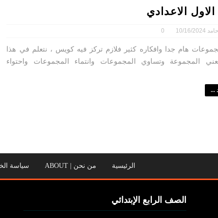
لاول الاعدادي
امد
10/16/2024
0
وعات هام جدا وافكاره كثير فلازم تركز فيه كويس ، نتعلم في هذا
ني المجموعة وتساوي المجموعات وانتماء المجموعات واحتواء
...
الرئيسية
من نحن | ABOUT
سياسة الخصوصية | 
الصف الرابع الإبتدائي