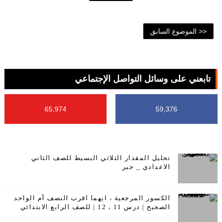
<< الموضوع السابق
تابعني على وسائل التواصل الإجتماعي
65,974
59,376
تحليل المقدار الثلاثي البسيط للصف الثاني
الاعدادي _ جبر
الكسور المرجعية ، ايهما اقرب النصف أم الواحد
الصحيح | درس 11 ، 12 | للصف الرابع الابتدائي