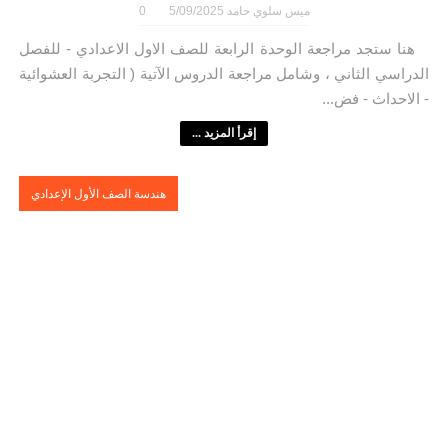
ميس سلوي حامد
5/09/2025
0
هنا ستجد مراجعة الوحدة الرابعة للصف الاول الاعدادي - للفصل
الدراسي الثاني ، وشامل مراجعة الدروس الآتية ( التجربة العشوائية
- الاحداث - فض...
إقرأ المزيد ...
هندسة الصف الأول الإعدادي