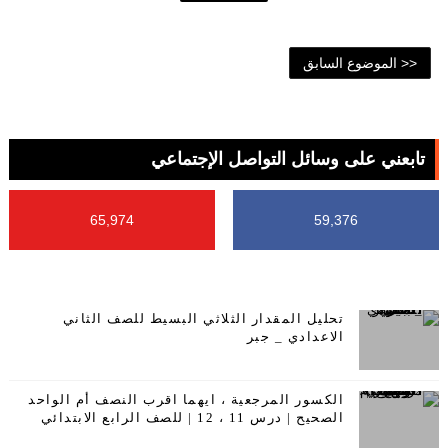
<< الموضوع السابق
تابعني على وسائل التواصل الإجتماعي
65,974
59,376
تحليل المقدار الثلاثي البسيط للصف الثاني
الاعدادي _ جبر
الكسور المرجعية ، ايهما اقرب النصف أم الواحد
الصحيح | درس 11 ، 12 | للصف الرابع الابتدائي