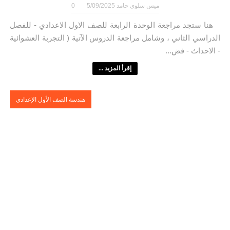
ميس سلوي حامد
5/09/2025
0
هنا ستجد مراجعة الوحدة الرابعة للصف الاول الاعدادي - للفصل
الدراسي الثاني ، وشامل مراجعة الدروس الآتية ( التجربة العشوائية
- الاحداث - فض...
إقرأ المزيد ...
هندسة الصف الأول الإعدادي