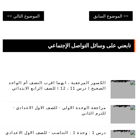
<< الموضوع السابق
الموضوع التالي >>
تابعني على وسائل التواصل الإجتماعي
65,974
59,376
الكسور المرجعية ، ايهما اقرب النصف أم الواحد
الصحيح | درس 11 ، 12 | للصف الرابع الابتدائي
مراجعة الوحدة الاولي - للصف الاول الاعدادي -
للترم الثاني
درس 1 : وحدة 1 : التناسب - للصف الاول الاعدادي