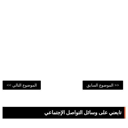
<< الموضوع السابق
الموضوع التالي >>
تابعني على وسائل التواصل الإجتماعي
65,974
59,376