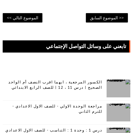
<< الموضوع السابق
الموضوع التالي >>
تابعني على وسائل التواصل الإجتماعي
65,974
59,376
الكسور المرجعية ، ايهما اقرب النصف أم الواحد
الصحيح | درس 11 ، 12 | للصف الرابع الابتدائي
مراجعة الوحدة الاولي - للصف الاول الاعدادي -
للترم الثاني
درس 1 : وحدة 1 : التناسب - للصف الاول الاعدادي