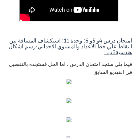
امتحان درس 4و 5و 6: وحدة 11: استكشاف المسافة بين
النقاط علي خط الاعداد والمستوي الاحداثي-رسم اشكال
هندسية6ب :
فيما يلي ستجد امتحان الدرس ، اما الحل فستجده بالتفصيل
في الفيديو السابق