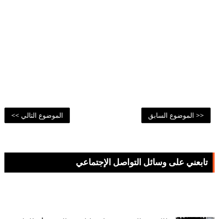
<< الموضوع السابق
الموضوع التالي >>
تابعني على وسائل التواصل الإجتماعي
65,974
59,376