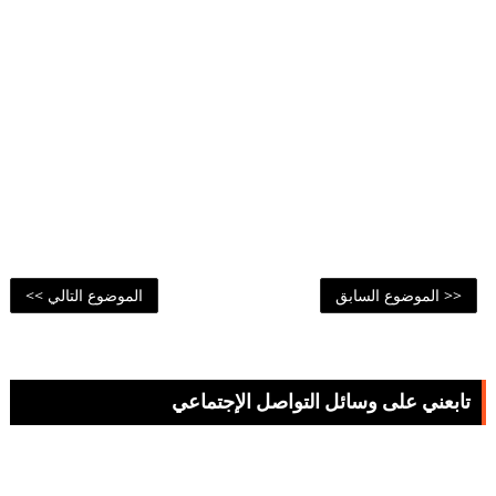
<< الموضوع السابق
الموضوع التالي >>
تابعني على وسائل التواصل الإجتماعي
65,974
59,376