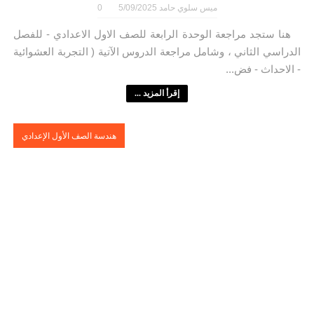
ميس سلوي حامد
5/09/2025
0
هنا ستجد مراجعة الوحدة الرابعة للصف الاول الاعدادي - للفصل
الدراسي الثاني ، وشامل مراجعة الدروس الآتية ( التجربة العشوائية
- الاحداث - فض...
إقرأ المزيد ...
هندسة الصف الأول الإعدادي