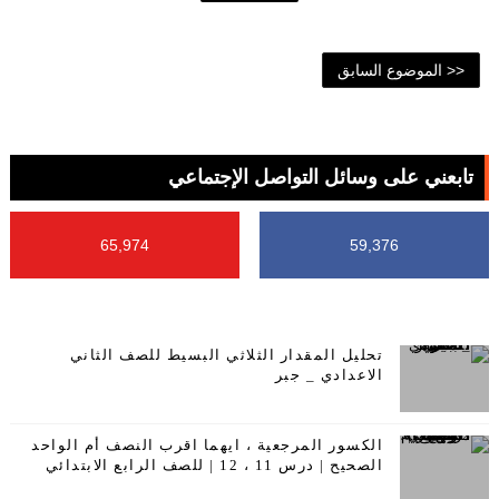
<< الموضوع السابق
تابعني على وسائل التواصل الإجتماعي
65,974
59,376
تحليل المقدار الثلاثي البسيط للصف الثاني
الاعدادي _ جبر
الكسور المرجعية ، ايهما اقرب النصف أم الواحد
الصحيح | درس 11 ، 12 | للصف الرابع الابتدائي