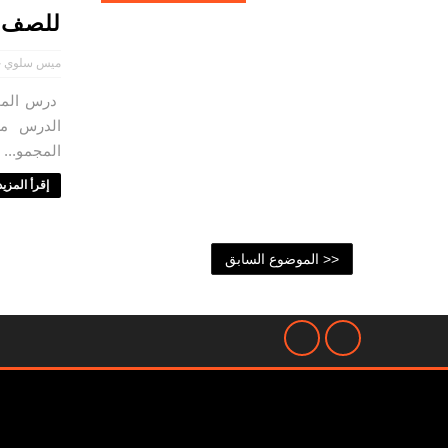
للصف ا
ميس سلوي ح
درس المجم
الدرس مع
المجمو...
إقرأ المزيد 
<< الموضوع السابق