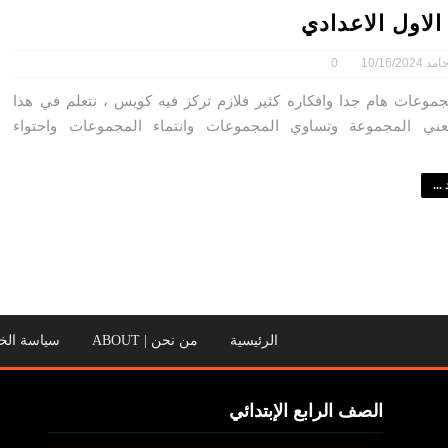
لاول الاعدادي
امد
10/16/2024
0
وعات هام جدا وافكاره كثير فلازم تركز فيه كويس ، نتعلم في هذا
ني المجموعة وتساوي المجموعات وانتماء المجموعات واحتواء
...
الرئيسية
من نحن | ABOUT
سياسة الخصوصية | 
الصف الرابع الإبتدائي