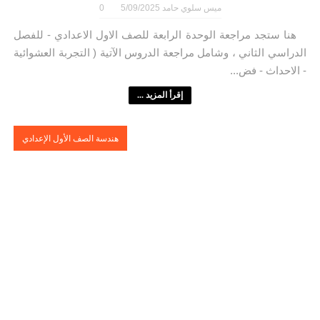
ميس سلوي حامد
5/09/2025
0
هنا ستجد مراجعة الوحدة الرابعة للصف الاول الاعدادي - للفصل
الدراسي الثاني ، وشامل مراجعة الدروس الآتية ( التجربة العشوائية
- الاحداث - فض...
إقرأ المزيد ...
هندسة الصف الأول الإعدادي