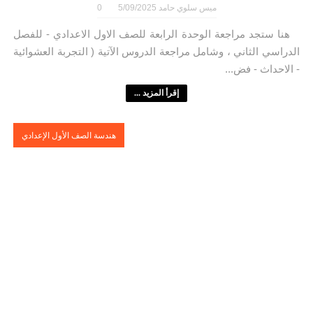
ميس سلوي حامد
5/09/2025
0
هنا ستجد مراجعة الوحدة الرابعة للصف الاول الاعدادي - للفصل
الدراسي الثاني ، وشامل مراجعة الدروس الآتية ( التجربة العشوائية
- الاحداث - فض...
إقرأ المزيد ...
هندسة الصف الأول الإعدادي