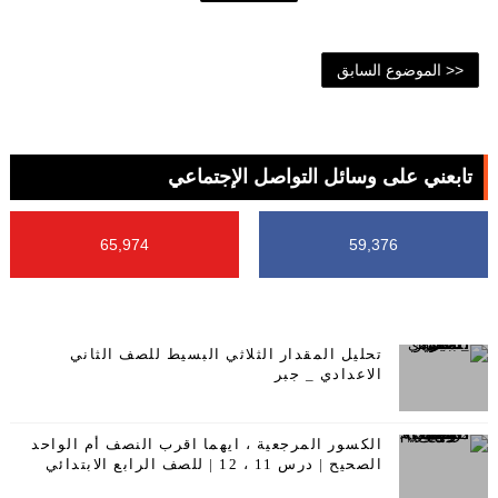
<< الموضوع السابق
تابعني على وسائل التواصل الإجتماعي
65,974
59,376
تحليل المقدار الثلاثي البسيط للصف الثاني
الاعدادي _ جبر
الكسور المرجعية ، ايهما اقرب النصف أم الواحد
الصحيح | درس 11 ، 12 | للصف الرابع الابتدائي