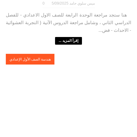
ميس سلوي حامد
5/09/2025
0
هنا ستجد مراجعة الوحدة الرابعة للصف الاول الاعدادي - للفصل
الدراسي الثاني ، وشامل مراجعة الدروس الآتية ( التجربة العشوائية
- الاحداث - فض...
إقرأ المزيد ...
هندسة الصف الأول الإعدادي