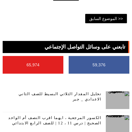
<< الموضوع السابق
تابعني على وسائل التواصل الإجتماعي
65,974
59,376
تحليل المقدار الثلاثي البسيط للصف الثاني
الاعدادي _ جبر
الكسور المرجعية ، ايهما اقرب النصف أم الواحد
الصحيح | درس 11 ، 12 | للصف الرابع الابتدائي